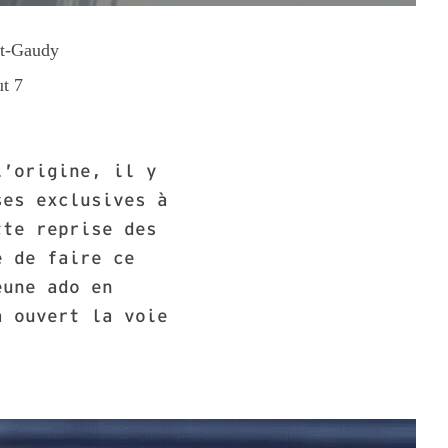
rt-Gaudy
ut 7
l’origine, il y
ses exclusives à
tte reprise des
e de faire ce
eune ado en
a ouvert la voie
.