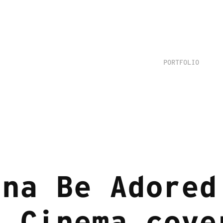
PORTFOLIO
na Be Adored 
 Cinema cover