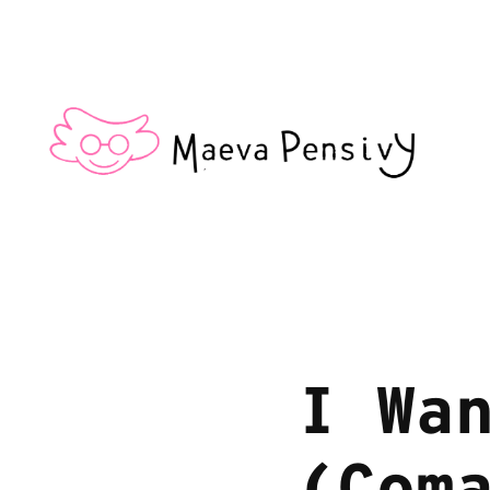
I Wan
(Coma